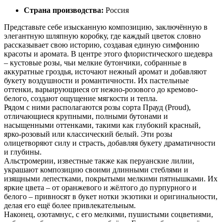
Страна производства:
Россия
Представьте себе изысканную композицию, заключённую в
элегантную шляпную коробку, где каждый цветок словно
рассказывает свою историю, создавая единую симфонию
красоты и аромата. В центре этого флористического шедевра
– кустовые розы, чьи мелкие бутончики, собранные в
аккуратные гроздья, источают нежный аромат и добавляют
букету воздушности и романтичности. Их пастельные
оттенки, варьирующиеся от нежно-розового до кремово-
белого, создают ощущение мягкости и тепла.
Рядом с ними располагаются розы сорта Прауд (Proud),
отличающиеся крупными, полными бутонами и
насыщенными оттенками, такими как глубокий красный,
ярко-розовый или классический белый. Эти розы
олицетворяют силу и страсть, добавляя букету драматичности
и глубины.
Альстромерии, известные также как перуанские лилии,
украшают композицию своими длинными стеблями и
изящными лепестками, покрытыми мелкими пятнышками. Их
яркие цвета – от оранжевого и жёлтого до пурпурного и
белого – привносят в букет нотки экзотики и оригинальности,
делая его ещё более привлекательным.
Наконец, озотамнус, с его мелкими, пушистыми соцветиями,