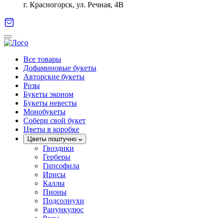
г. Красногорск, ул. Речная, 4В
Все товары
Дофаминовые букеты
Авторские букеты
Розы
Букеты эконом
Букеты невесты
Монобукеты
Собери свой букет
Цветы в коробке
Цветы поштучно
Гвоздики
Герберы
Гипсофила
Ирисы
Каллы
Пионы
Подсолнухи
Ранункулюс