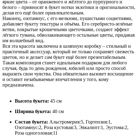
яркие цвета – от оранжевого и жёлтого до пурпурного и
белого – привносят в букет нотки экзотики и оригинальности,
делая его ещё более привлекательным.
Наконец, озотамнус, с его мелкими, пушистыми соцветиями,
добавляет букету текстуры и объёма. Его серебристо-зелёные
ветви, покрытые крошечными цветочками, создают эффект
лёгкого тумана, обволакивающего остальные цветы, придавая
им волшебный вид.
Вся эта красота заключена в шляпную коробку – стильный и
практичный аксессуар, который не только сохраняет свежесть
цветов, но и делает сам букет ещё более презентабельным.
Такая композиция станет идеальным подарком для любого
случая, будь то день рождения, юбилей или просто способ
выразить свои чувства. Она обязательно вызовет восхищение
и оставит незабываемые впечатления у того, кому
предназначена.
Высота букета:
45 см
Ширина букета:
40 см
Состав букета:
Альстромерия:5, Гортензия:1,
Озотамнус:2, Роза кустовая:3, Эвкалипт:1, Эустома:2,
Роза одноголовая:11