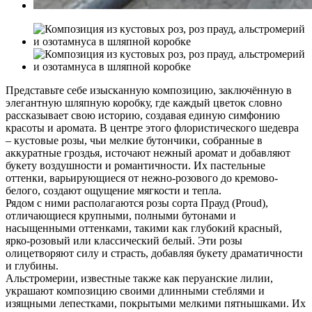
Представьте себе изысканную композицию, заключённую в
элегантную шляпную коробку, где каждый цветок словно
рассказывает свою историю, создавая единую симфонию
красоты и аромата. В центре этого флористического шедевра
– кустовые розы, чьи мелкие бутончики, собранные в
аккуратные гроздья, источают нежный аромат и добавляют
букету воздушности и романтичности. Их пастельные
оттенки, варьирующиеся от нежно-розового до кремово-
белого, создают ощущение мягкости и тепла.
Рядом с ними располагаются розы сорта Прауд (Proud),
отличающиеся крупными, полными бутонами и
насыщенными оттенками, такими как глубокий красный,
ярко-розовый или классический белый. Эти розы
олицетворяют силу и страсть, добавляя букету драматичности
и глубины.
Альстромерии, известные также как перуанские лилии,
украшают композицию своими длинными стеблями и
изящными лепестками, покрытыми мелкими пятнышками. Их