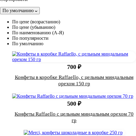
По умолчанию
По цене (возрастанию)
По цене (убыванию)
По наименованию (А-Я)
По популярности
По умолчанию
700 ₽
Конфеты в коробке Raffaello, с цельным миндальным
орехом 150 гр
500 ₽
Конфеты Raffaello с цельным миндальным орехом 70
гр