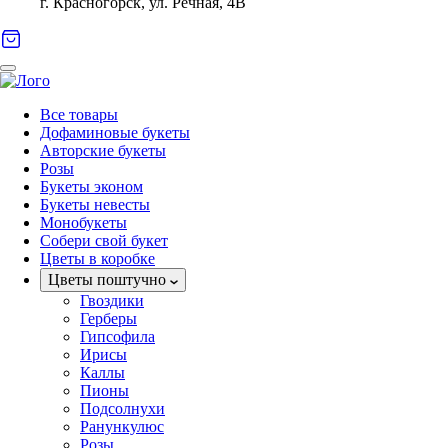
г. Красногорск, ул. Речная, 4В
Все товары
Дофаминовые букеты
Авторские букеты
Розы
Букеты эконом
Букеты невесты
Монобукеты
Собери свой букет
Цветы в коробке
Цветы поштучно
Гвоздики
Герберы
Гипсофила
Ирисы
Каллы
Пионы
Подсолнухи
Ранункулюс
Розы