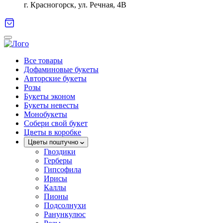
г. Красногорск, ул. Речная, 4В
Все товары
Дофаминовые букеты
Авторские букеты
Розы
Букеты эконом
Букеты невесты
Монобукеты
Собери свой букет
Цветы в коробке
Цветы поштучно
Гвоздики
Герберы
Гипсофила
Ирисы
Каллы
Пионы
Подсолнухи
Ранункулюс