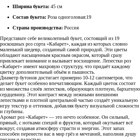
Ширина букета:
45 см
Состав букета:
Роза одноголовая:19
Страна производства:
Россия
Представьте себе великолепный букет, состоящий из 19
роскошных роз сорта «Кабарет», каждая из которых словно
маленький шедевр, созданный самой природой. Эти цветы
обладают насыщенным красным окрасом, который сразу
привлекает внимание и вызывает восхищение. Лепестки роз
«Кабарет» имеют махровую структуру, что придаёт каждому
цветку дополнительный объём и пышность.
Диаметр бутонов достигает примерно 10-12 сантиметров, что
делает букет особенно впечатляющим. Каждый цветок состоит
из множества слоёв лепестков, образующих плотную, бархатную
сердцевину. Этот контраст между нежными внешними
лепестками и плотной центральной частью создаёт уникальную
игру текстур и оттенков, добавляя букету визуальной сложности
и глубины.
Аромат роз «Кабарет» — это нечто особенное. Он сильный,
пряный, с нотками специй и фруктов, который окутывает всё
вокруг, создавая атмосферу страсти и энергии. Этот запах
способен перенести вас в мир грёз и мечтаний, наполнив душу
теплом и радостью.