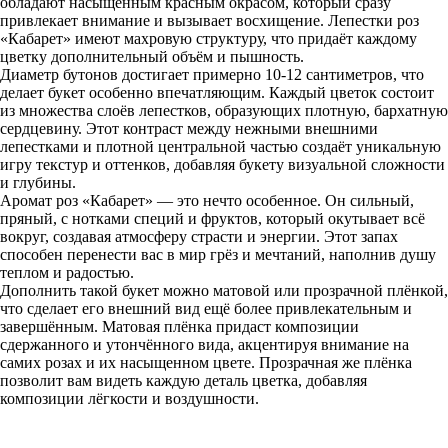
обладают насыщенным красным окрасом, который сразу
привлекает внимание и вызывает восхищение. Лепестки роз
«Кабарет» имеют махровую структуру, что придаёт каждому
цветку дополнительный объём и пышность.
Диаметр бутонов достигает примерно 10-12 сантиметров, что
делает букет особенно впечатляющим. Каждый цветок состоит
из множества слоёв лепестков, образующих плотную, бархатную
сердцевину. Этот контраст между нежными внешними
лепестками и плотной центральной частью создаёт уникальную
игру текстур и оттенков, добавляя букету визуальной сложности
и глубины.
Аромат роз «Кабарет» — это нечто особенное. Он сильный,
пряный, с нотками специй и фруктов, который окутывает всё
вокруг, создавая атмосферу страсти и энергии. Этот запах
способен перенести вас в мир грёз и мечтаний, наполнив душу
теплом и радостью.
Дополнить такой букет можно матовой или прозрачной плёнкой,
что сделает его внешний вид ещё более привлекательным и
завершённым. Матовая плёнка придаст композиции
сдержанного и утончённого вида, акцентируя внимание на
самих розах и их насыщенном цвете. Прозрачная же плёнка
позволит вам видеть каждую деталь цветка, добавляя
композиции лёгкости и воздушности.