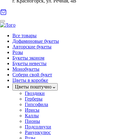
г. Красногорск, ул. Речная, 4В
Все товары
Дофаминовые букеты
Авторские букеты
Розы
Букеты эконом
Букеты невесты
Монобукеты
Собери свой букет
Цветы в коробке
Цветы поштучно
Гвоздики
Герберы
Гипсофила
Ирисы
Каллы
Пионы
Подсолнухи
Ранункулюс
Розы