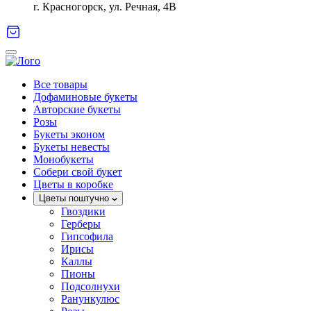
г. Красногорск, ул. Речная, 4В
Все товары
Дофаминовые букеты
Авторские букеты
Розы
Букеты эконом
Букеты невесты
Монобукеты
Собери свой букет
Цветы в коробке
Цветы поштучно
Гвоздики
Герберы
Гипсофила
Ирисы
Каллы
Пионы
Подсолнухи
Ранункулюс