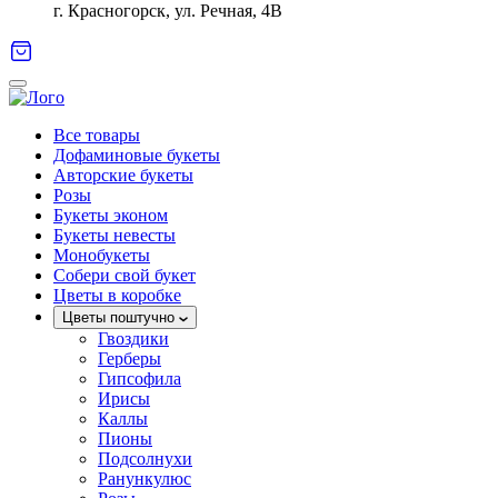
г. Красногорск, ул. Речная, 4В
Все товары
Дофаминовые букеты
Авторские букеты
Розы
Букеты эконом
Букеты невесты
Монобукеты
Собери свой букет
Цветы в коробке
Цветы поштучно
Гвоздики
Герберы
Гипсофила
Ирисы
Каллы
Пионы
Подсолнухи
Ранункулюс