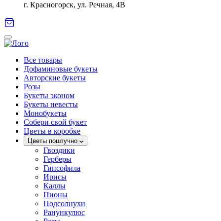
г. Красногорск, ул. Речная, 4В
Все товары
Дофаминовые букеты
Авторские букеты
Розы
Букеты эконом
Букеты невесты
Монобукеты
Собери свой букет
Цветы в коробке
Цветы поштучно
Гвоздики
Герберы
Гипсофила
Ирисы
Каллы
Пионы
Подсолнухи
Ранункулюс