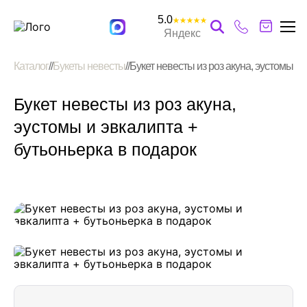
5.0
Яндекс
+7 (910) 431-97-97
Каталог
//
Букеты невесты
//
Букет невесты из роз акуна, эустомы и 
Нахабино, ул.
Школьная, 5/1
Букет невесты из роз акуна,
+7 (985) 340-77-99
эустомы и эвкалипта +
г. Красногорск, ул.
Народного
бутьоньерка в подарок
ополчения, 9
+7 (985) 919-97-77
г. Красногорск, ул.
Речная, 4В