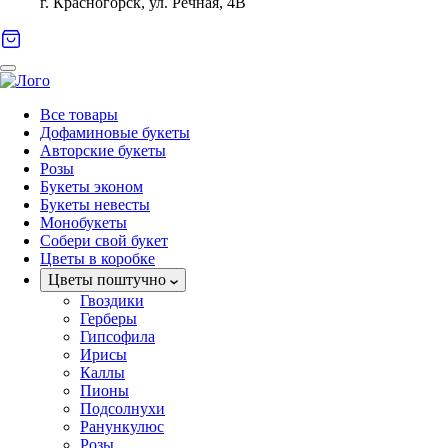
г. Красногорск, ул. Речная, 4В
Все товары
Дофаминовые букеты
Авторские букеты
Розы
Букеты эконом
Букеты невесты
Монобукеты
Собери свой букет
Цветы в коробке
Цветы поштучно
Гвоздики
Герберы
Гипсофила
Ирисы
Каллы
Пионы
Подсолнухи
Ранункулюс
Розы