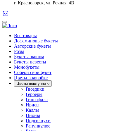
г. Красногорск, ул. Речная, 4В
Все товары
Дофаминовые букеты
Авторские букеты
Розы
Букеты эконом
Букеты невесты
Монобукеты
Собери свой букет
Цветы в коробке
Цветы поштучно
Гвоздики
Герберы
Гипсофила
Ирисы
Каллы
Пионы
Подсолнухи
Ранункулюс