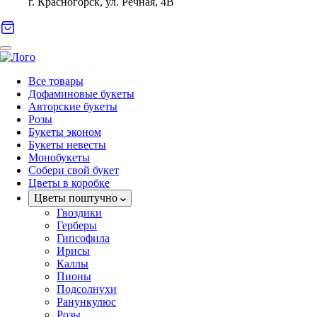
г. Красногорск, ул. Речная, 4В
Все товары
Дофаминовые букеты
Авторские букеты
Розы
Букеты эконом
Букеты невесты
Монобукеты
Собери свой букет
Цветы в коробке
Цветы поштучно
Гвоздики
Герберы
Гипсофила
Ирисы
Каллы
Пионы
Подсолнухи
Ранункулюс
Розы