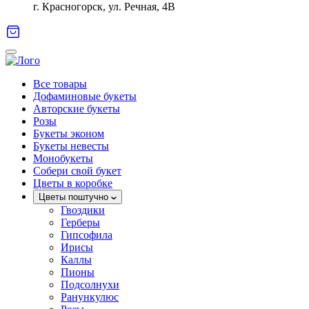
г. Красногорск, ул. Речная, 4В
Все товары
Дофаминовые букеты
Авторские букеты
Розы
Букеты эконом
Букеты невесты
Монобукеты
Собери свой букет
Цветы в коробке
Цветы поштучно
Гвоздики
Герберы
Гипсофила
Ирисы
Каллы
Пионы
Подсолнухи
Ранункулюс