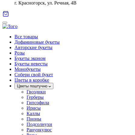
г. Красногорск, ул. Речная, 4В
Все товары
Дофаминовые букеты
Авторские букеты
Розы
Букеты эконом
Букеты невесты
Монобукеты
Собери свой букет
Цветы в коробке
Цветы поштучно
Гвоздики
Герберы
Гипсофила
Ирисы
Каллы
Пионы
Подсолнухи
Ранункулюс