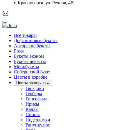
г. Красногорск, ул. Речная, 4В
Все товары
Дофаминовые букеты
Авторские букеты
Розы
Букеты эконом
Букеты невесты
Монобукеты
Собери свой букет
Цветы в коробке
Цветы поштучно
Гвоздики
Герберы
Гипсофила
Ирисы
Каллы
Пионы
Подсолнухи
Ранункулюс