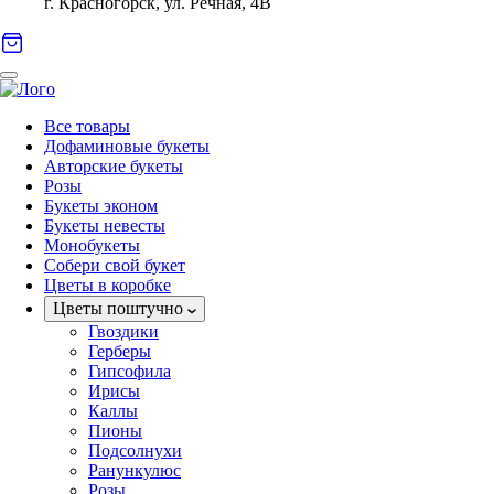
г. Красногорск, ул. Речная, 4В
Все товары
Дофаминовые букеты
Авторские букеты
Розы
Букеты эконом
Букеты невесты
Монобукеты
Собери свой букет
Цветы в коробке
Цветы поштучно
Гвоздики
Герберы
Гипсофила
Ирисы
Каллы
Пионы
Подсолнухи
Ранункулюс
Розы