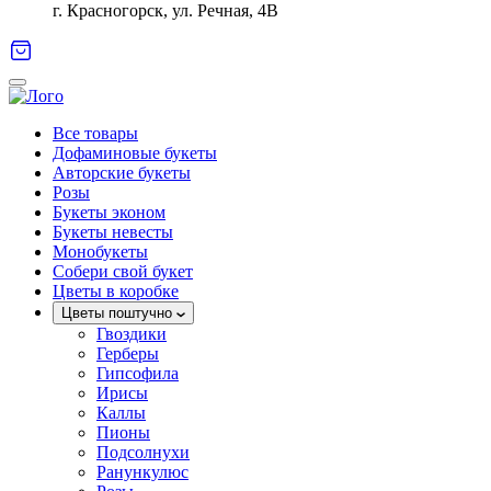
г. Красногорск, ул. Речная, 4В
Все товары
Дофаминовые букеты
Авторские букеты
Розы
Букеты эконом
Букеты невесты
Монобукеты
Собери свой букет
Цветы в коробке
Цветы поштучно
Гвоздики
Герберы
Гипсофила
Ирисы
Каллы
Пионы
Подсолнухи
Ранункулюс