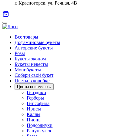
г. Красногорск, ул. Речная, 4В
Все товары
Дофаминовые букеты
Авторские букеты
Розы
Букеты эконом
Букеты невесты
Монобукеты
Собери свой букет
Цветы в коробке
Цветы поштучно
Гвоздики
Герберы
Гипсофила
Ирисы
Каллы
Пионы
Подсолнухи
Ранункулюс