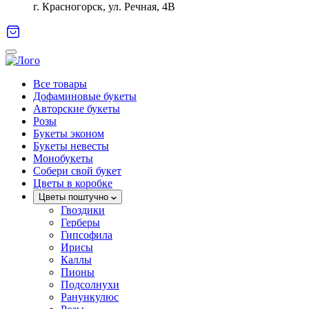
г. Красногорск, ул. Речная, 4В
Все товары
Дофаминовые букеты
Авторские букеты
Розы
Букеты эконом
Букеты невесты
Монобукеты
Собери свой букет
Цветы в коробке
Цветы поштучно
Гвоздики
Герберы
Гипсофила
Ирисы
Каллы
Пионы
Подсолнухи
Ранункулюс